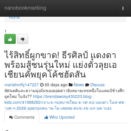
Home
nanobookmarking
Togg
navi
Home
1
ไร้สิทธิ์ผูกขาด! ธีรศิลป์ แดงดา
พร้อมสู้ชนรุ่นใหม่ แย่งตั๋วลุยเอ
เชียนคัพยุคโค้ชฮัดสัน
mariahmlfy147227
65 days ago
News
Discuss
ทัศนคติและความมุ่งมั่นของยอดดาวยิงหมายเลขหนึ่งในแคมป์ช้างศึก
ยุคใหม่ ในจัง??
https://brendawosy430223.blog-
kids.com/41988282/เจาะล-กบทบาทใหม-ธ-รศ-ลป-แดงดา-ในท-พช-
างศ-ก-2026-ยอดกองหน-าผ-ไม-เคยหย-ดแข-งข-นก-บต-วเอง
Comments
Who Upvoted