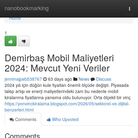
Home
nanobookmarking
Togg
navi
Home
1
Demirbaş Mobil Maliyetleri
2024: Mevcut Yeni Veriler
jemimajpeb538767
63 days ago
News
Discuss
2024 yılı için düğün kule fiyatları önemli ölçüde değişti. Piyasada
talep artışı ve enerji maliyetlerindeki zam bu nedenle mobil
kiralanma fiyatlarına yansıma oldu bulunuyor. Orta ölçekli bir vinç
https://yonvinckiralama.blogspot.com/2026/05/sektorel-ve-dijital-
benzerleri.html
Comments
Who Upvoted
Comments