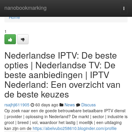
Home
nanobookmarking
Togg
navi
Home
1
Nederlandse IPTV: De beste
opties | Nederlandse TV: De
beste aanbiedingen | IPTV
Nederland: Een overzicht van
de beste keuzes
rsajhji611905
60 days ago
News
Discuss
Op zoek naar een de goede betrouwbare betaalbare IPTV dienst
| provider | oplossing in Nederland? De markt | sector | industrie is
groot | breed | vol, waardoor het lastig | moeilijk | een uitdaging
kan zijn om de
https://abelvubo258610.bloginder.com/profile