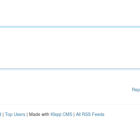
Rep
d
|
Top Users
| Made with
Kliqqi CMS
|
All RSS Feeds