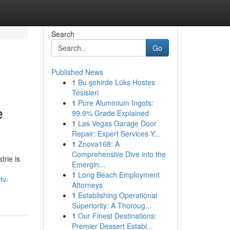
Search
Go
Published News
1
Bu şehirde Lüks Hostes
Tesisleri
1
Pure Aluminium Ingots:
e
99.9% Grade Explained
1
Las Vegas Garage Door
Repair: Expert Services Y...
1
Znova168: A
Comprehensive Dive into the
trie is
Emergin...
1
Long Beach Employment
tv-
Attorneys
1
Establishing Operational
Superiority: A Thoroug...
1
Our Finest Destinations:
Premier Dessert Establ...