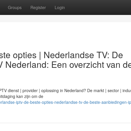
Groups
Register
Login
te opties | Nederlandse TV: De
V Nederland: Een overzicht van d
 dienst | provider | oplossing in Nederland? De markt | sector | indus
 uitdaging kan zijn om de
landse-iptv-de-beste-opties-nederlandse-tv-de-beste-aanbiedingen-ip