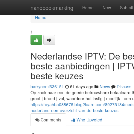
Home
nanobookmarking
Home
New
Submit
Home
1
Nederlandse IPTV: De bes
beste aanbiedingen | IPT
beste keuzes
barryoemi636151
61 days ago
News
Discuss
Op zoek naar een de goede betrouwbare betaalbare IPTV
groot | breed | vol, waardoor het lastig | moeilijk | een
https://royahba088676.blog2learn.com/89275134/neder
nederland-een-overzicht-van-de-beste-keuzes
Comments
Who Upvoted