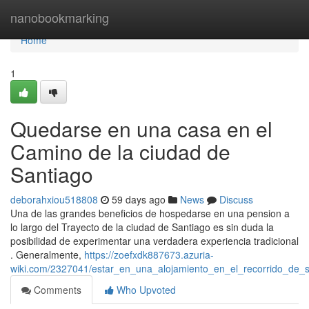
Home
nanobookmarking
Home
1
Quedarse en una casa en el
Camino de la ciudad de
Santiago
deborahxiou518808
59 days ago
News
Discuss
Una de las grandes beneficios de hospedarse en una pension a
lo largo del Trayecto de la ciudad de Santiago es sin duda la
posibilidad de experimentar una verdadera experiencia tradicional
. Generalmente,
https://zoefxdk887673.azuria-
wiki.com/2327041/estar_en_una_alojamiento_en_el_recorrido_de_s
Comments
Who Upvoted