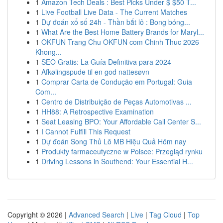
1
Amazon Tech Deals : Best Picks Under $ $50 T...
1
Live Football Live Data - The Current Matches
1
Dự đoán xổ số 24h - Thần bắt lô : Bong bóng...
1
What Are the Best Home Battery Brands for Maryl...
1
OKFUN Trang Chu OKFUN com Chinh Thuc 2026
Khong...
1
SEO Gratis: La Guía Definitiva para 2024
1
Afkølingspude til en god nattesøvn
1
Comprar Carta de Condução em Portugal: Guia
Com...
1
Centro de Distribuição de Peças Automotivas ...
1
HH88: A Retrospective Examination
1
Seat Leasing BPO: Your Affordable Call Center S...
1
I Cannot Fulfill This Request
1
Dự đoán Song Thủ Lô MB Hiệu Quả Hôm nay
1
Produkty farmaceutyczne w Polsce: Przegląd rynku
1
Driving Lessons in Southend: Your Essential H...
Copyright © 2026 |
Advanced Search
|
Live
|
Tag Cloud
|
Top