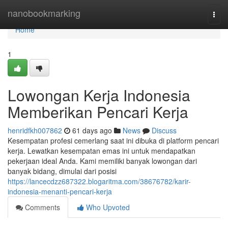
Home
nanobookmarking
Togg
navi
Home
1
Lowongan Kerja Indonesia
Memberikan Pencari Kerja
henridfkh007862
61 days ago
News
Discuss
Kesempatan profesi cemerlang saat ini dibuka di platform pencari
kerja. Lewatkan kesempatan emas ini untuk mendapatkan
pekerjaan ideal Anda. Kami memiliki banyak lowongan dari
banyak bidang, dimulai dari posisi
https://lancecdzz687322.blogaritma.com/38676782/karir-
indonesia-menanti-pencari-kerja
Comments
Who Upvoted