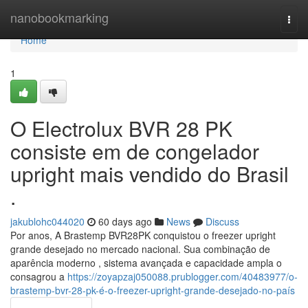
Home
nanobookmarking
Togg
navi
Home
1
O Electrolux BVR 28 PK
consiste em de congelador
upright mais vendido do Brasil
.
jakublohc044020
60 days ago
News
Discuss
Por anos, A Brastemp BVR28PK conquistou o freezer upright
grande desejado no mercado nacional. Sua combinação de
aparência moderno , sistema avançada e capacidade ampla o
consagrou a
https://zoyapzaj050088.prublogger.com/40483977/o-
brastemp-bvr-28-pk-é-o-freezer-upright-grande-desejado-no-país