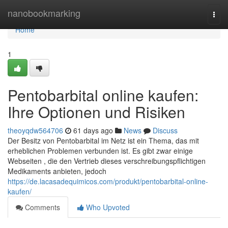
Home
nanobookmarking
Togg
navi
Home
1
Pentobarbital online kaufen:
Ihre Optionen und Risiken
theoyqdw564706
61 days ago
News
Discuss
Der Besitz von Pentobarbital im Netz ist ein Thema, das mit
erheblichen Problemen verbunden ist. Es gibt zwar einige
Webseiten , die den Vertrieb dieses verschreibungspflichtigen
Medikaments anbieten, jedoch
https://de.lacasadequimicos.com/produkt/pentobarbital-online-
kaufen/
Comments
Who Upvoted