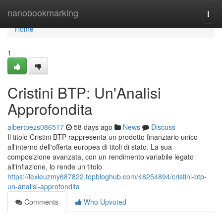
Home
nanobookmarking
Togg
navi
Home
1
Cristini BTP: Un'Analisi
Approfondita
albertpezs086517
58 days ago
News
Discuss
Il titolo Cristini BTP rappresenta un prodotto finanziario unico
all'interno dell'offerta europea di titoli di stato. La sua
composizione avanzata, con un rendimento variabile legato
all'inflazione, lo rende un titolo
https://lexieuzmy687822.topbloghub.com/48254894/cristini-btp-
un-analisi-approfondita
Comments
Who Upvoted