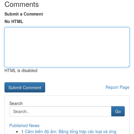
Comments
Submit a Comment
No HTML
HTML is disabled
Report Page
Search
Go
Published News
1
Cảm biến độ ẩm: Bảng tổng hợp các loại và ứng