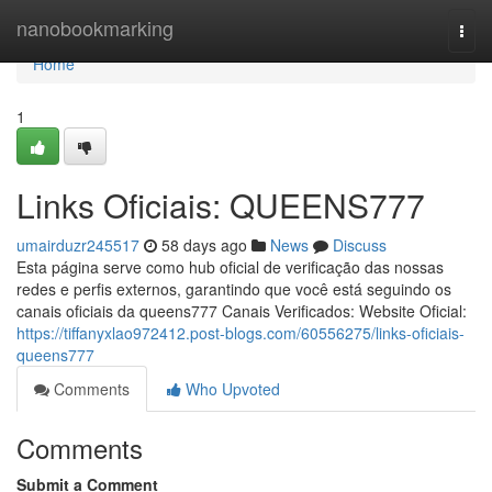
Home
nanobookmarking
Togg
navi
Home
1
Links Oficiais: QUEENS777
umairduzr245517
58 days ago
News
Discuss
Esta página serve como hub oficial de verificação das nossas
redes e perfis externos, garantindo que você está seguindo os
canais oficiais da queens777 Canais Verificados: Website Oficial:
https://tiffanyxlao972412.post-blogs.com/60556275/links-oficiais-
queens777
Comments
Who Upvoted
Comments
Submit a Comment