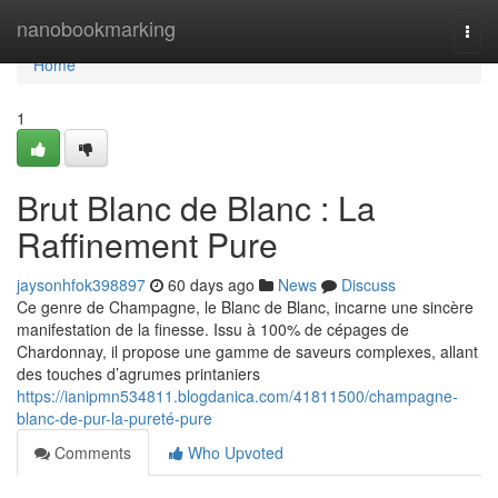
Home
nanobookmarking
Togg
navi
Home
1
Brut Blanc de Blanc : La
Raffinement Pure
jaysonhfok398897
60 days ago
News
Discuss
Ce genre de Champagne, le Blanc de Blanc, incarne une sincère
manifestation de la finesse. Issu à 100% de cépages de
Chardonnay, il propose une gamme de saveurs complexes, allant
des touches d’agrumes printaniers
https://ianipmn534811.blogdanica.com/41811500/champagne-
blanc-de-pur-la-pureté-pure
Comments
Who Upvoted