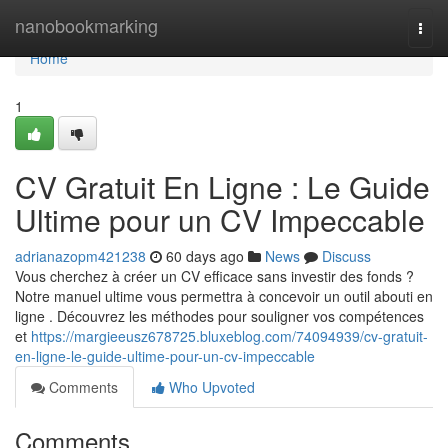
Home
nanobookmarking
Togg
navi
Home
1
CV Gratuit En Ligne : Le Guide
Ultime pour un CV Impeccable
adrianazopm421238
60 days ago
News
Discuss
Vous cherchez à créer un CV efficace sans investir des fonds ?
Notre manuel ultime vous permettra à concevoir un outil abouti en
ligne . Découvrez les méthodes pour souligner vos compétences
et
https://margieeusz678725.bluxeblog.com/74094939/cv-gratuit-
en-ligne-le-guide-ultime-pour-un-cv-impeccable
Comments
Who Upvoted
Comments