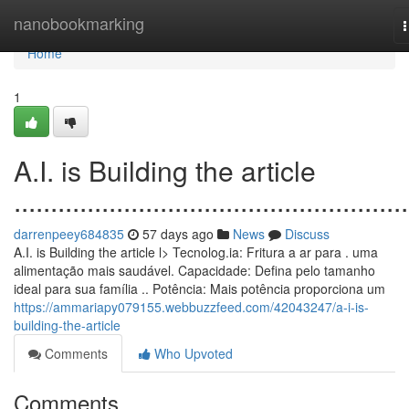
Home
nanobookmarking
n
Home
1
A.I. is Building the article
......................................................
darrenpeey684835
57 days ago
News
Discuss
A.I. is Building the article l> Tecnolog.ia: Fritura a ar para . uma
alimentação mais saudável. Capacidade: Defina pelo tamanho
ideal para sua família .. Potência: Mais potência proporciona um
https://ammariapy079155.webbuzzfeed.com/42043247/a-i-is-
building-the-article
Comments
Who Upvoted
Comments