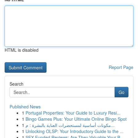
HTML is disabled
Report Page
Search
Go
Published News
1
Portugal Properties: Your Guide to Luxury Resi...
1
Bingo Games Plus: Your Ultimate Online Bingo Spot
1
مكونات أساسية لمستحضرات العناية بالبشرة : م...
1
Unlocking OLSP: Your Introductory Guide to the ...
1
SFX Funded Reviews: Are They Valuable Your B...