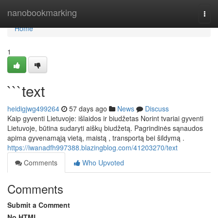
Home
nanobookmarking
Togg
navi
Home
1
```text
heidigjwg499264
57 days ago
News
Discuss
Kaip gyventi Lietuvoje: išlaidos ir biudžetas Norint tvariai gyventi
Lietuvoje, būtina sudaryti aiškų biudžetą. Pagrindinės sąnaudos
apima gyvenamąją vietą, maistą , transportą bei šildymą .
https://iwanadfh997388.blazingblog.com/41203270/text
Comments
Who Upvoted
Comments
Submit a Comment
No HTML