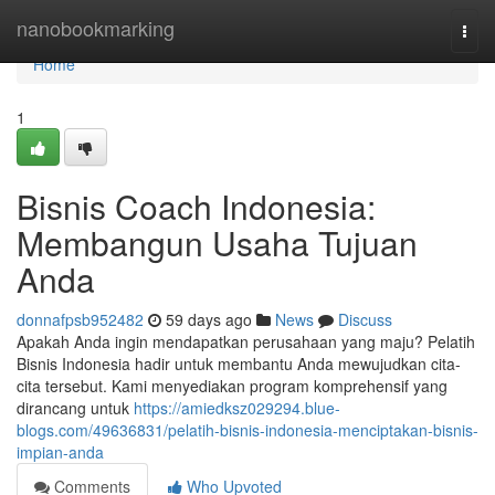
Home
nanobookmarking
Togg
navi
Home
1
Bisnis Coach Indonesia:
Membangun Usaha Tujuan
Anda
donnafpsb952482
59 days ago
News
Discuss
Apakah Anda ingin mendapatkan perusahaan yang maju? Pelatih
Bisnis Indonesia hadir untuk membantu Anda mewujudkan cita-
cita tersebut. Kami menyediakan program komprehensif yang
dirancang untuk
https://amiedksz029294.blue-
blogs.com/49636831/pelatih-bisnis-indonesia-menciptakan-bisnis-
impian-anda
Comments
Who Upvoted