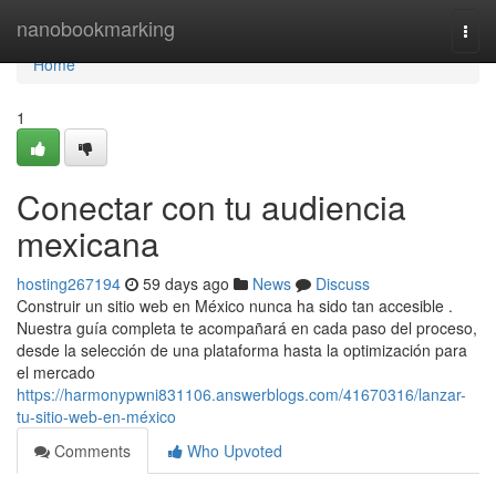
Home
nanobookmarking
Togg
navi
Home
1
Conectar con tu audiencia
mexicana
hosting267194
59 days ago
News
Discuss
Construir un sitio web en México nunca ha sido tan accesible .
Nuestra guía completa te acompañará en cada paso del proceso,
desde la selección de una plataforma hasta la optimización para
el mercado
https://harmonypwni831106.answerblogs.com/41670316/lanzar-
tu-sitio-web-en-méxico
Comments
Who Upvoted