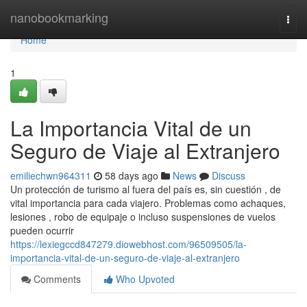
Home
nanobookmarking
Togg
navi
Home
1
La Importancia Vital de un
Seguro de Viaje al Extranjero
emiliechwn964311
58 days ago
News
Discuss
Un protección de turismo al fuera del país es, sin cuestión , de
vital importancia para cada viajero. Problemas como achaques,
lesiones , robo de equipaje o incluso suspensiones de vuelos
pueden ocurrir
https://lexiegccd847279.diowebhost.com/96509505/la-
importancia-vital-de-un-seguro-de-viaje-al-extranjero
Comments
Who Upvoted