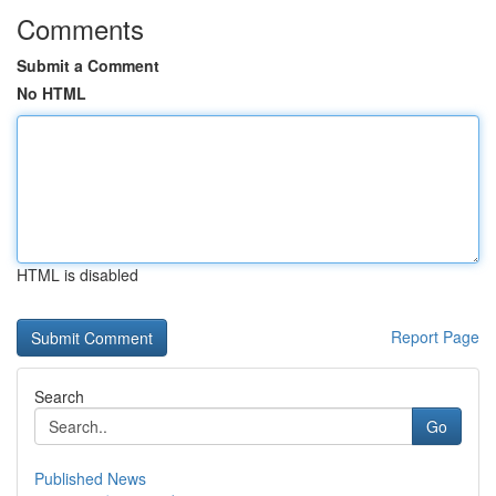
Comments
Submit a Comment
No HTML
HTML is disabled
Report Page
Search
Go
Published News