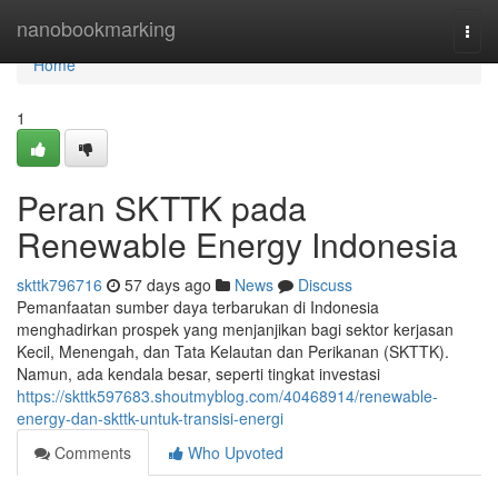
Home
nanobookmarking
Togg
navi
Home
1
Peran SKTTK pada
Renewable Energy Indonesia
skttk796716
57 days ago
News
Discuss
Pemanfaatan sumber daya terbarukan di Indonesia
menghadirkan prospek yang menjanjikan bagi sektor kerjasan
Kecil, Menengah, dan Tata Kelautan dan Perikanan (SKTTK).
Namun, ada kendala besar, seperti tingkat investasi
https://skttk597683.shoutmyblog.com/40468914/renewable-
energy-dan-skttk-untuk-transisi-energi
Comments
Who Upvoted