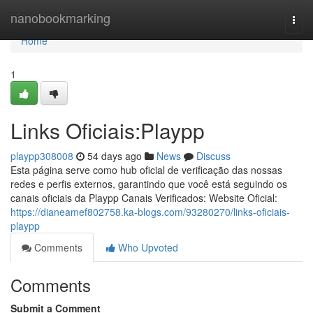
Home
nanobookmarking
Togg
navi
Home
1
Links Oficiais:Playpp
playpp308008
54 days ago
News
Discuss
Esta página serve como hub oficial de verificação das nossas
redes e perfis externos, garantindo que você está seguindo os
canais oficiais da Playpp Canais Verificados: Website Oficial:
https://dianeamef802758.ka-blogs.com/93280270/links-oficiais-
playpp
Comments
Who Upvoted
Comments
Submit a Comment