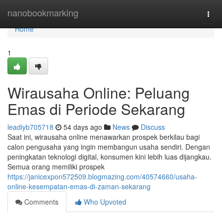
Home
nanobookmarking
Togg
navi
Home
1
Wirausaha Online: Peluang
Emas di Periode Sekarang
leadiyb705718
54 days ago
News
Discuss
Saat ini, wirausaha online menawarkan prospek berkilau bagi
calon pengusaha yang ingin membangun usaha sendiri. Dengan
peningkatan teknologi digital, konsumen kini lebih luas dijangkau.
Semua orang memiliki prospek
https://janicexpon572509.blogmazing.com/40574660/usaha-
online-kesempatan-emas-di-zaman-sekarang
Comments
Who Upvoted