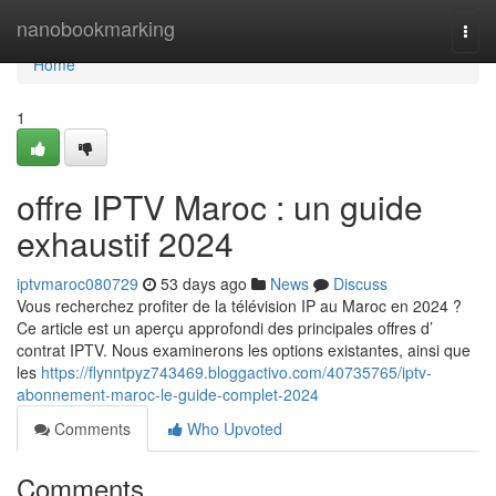
Home
nanobookmarking
Togg
navi
Home
1
offre IPTV Maroc : un guide
exhaustif 2024
iptvmaroc080729
53 days ago
News
Discuss
Vous recherchez profiter de la télévision IP au Maroc en 2024 ?
Ce article est un aperçu approfondi des principales offres d’
contrat IPTV. Nous examinerons les options existantes, ainsi que
les
https://flynntpyz743469.bloggactivo.com/40735765/iptv-
abonnement-maroc-le-guide-complet-2024
Comments
Who Upvoted
Comments