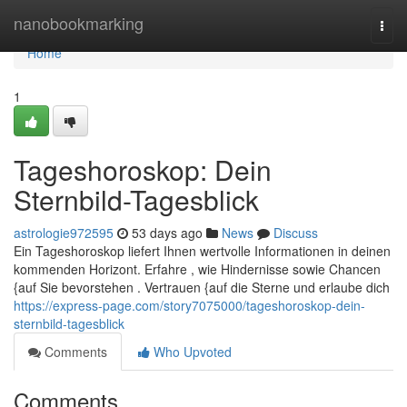
Home
nanobookmarking
Togg
navi
Home
1
Tageshoroskop: Dein
Sternbild-Tagesblick
astrologie972595
53 days ago
News
Discuss
Ein Tageshoroskop liefert Ihnen wertvolle Informationen in deinen
kommenden Horizont. Erfahre , wie Hindernisse sowie Chancen
{auf Sie bevorstehen . Vertrauen {auf die Sterne und erlaube dich
https://express-page.com/story7075000/tageshoroskop-dein-
sternbild-tagesblick
Comments
Who Upvoted
Comments