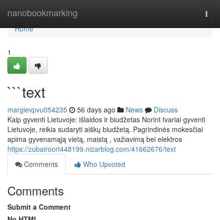
Home
nanobookmarking
Togg
navi
Home
1
```text
margievpvu054235
56 days ago
News
Discuss
Kaip gyventi Lietuvoje: išlaidos ir biudžetas Norint tvariai gyventi
Lietuvoje, reikia sudaryti aiškų biudžetą. Pagrindinės mokesčiai
apima gyvenamąją vietą, maistą , važiavimą bei elektros
https://zubairoort448199.nizarblog.com/41662676/text
Comments
Who Upvoted
Comments
Submit a Comment
No HTML