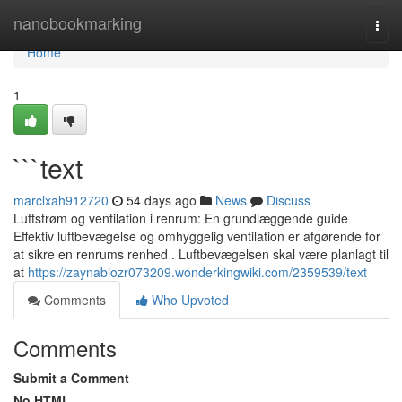
Home
nanobookmarking
Togg
navi
Home
1
```text
marclxah912720
54 days ago
News
Discuss
Luftstrøm og ventilation i renrum: En grundlæggende guide
Effektiv luftbevægelse og omhyggelig ventilation er afgørende for
at sikre en renrums renhed . Luftbevægelsen skal være planlagt til
at
https://zaynabiozr073209.wonderkingwiki.com/2359539/text
Comments
Who Upvoted
Comments
Submit a Comment
No HTML