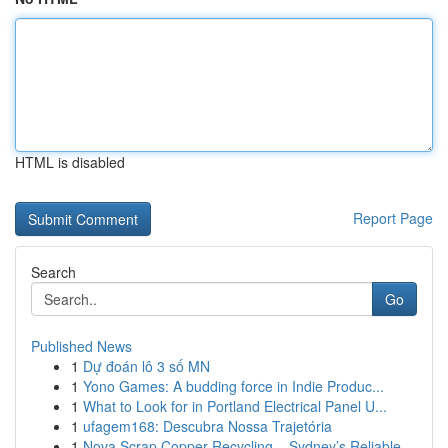
HTML is disabled
Report Page
Search
Go
Published News
1
Dự đoán lô 3 số MN
1
Yono Games: A budding force in Indie Produc...
1
What to Look for in Portland Electrical Panel U...
1
ufagem168: Descubra Nossa Trajetória
1
Nova Scrap Copper Recycling – Sydney’s Reliable...