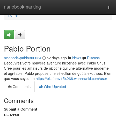
Home
nanobookmarking
Togg
navi
Home
1
Pablo Portion
nicopods-pablo306034
52 days ago
News
Discuss
Découvrez votre nouvelle aventure nicotinée avec Pablo Snus !
Créé pour les amateurs de nicotine qui une alternative moderne
et agréable, Pablo propose une sélection de goûts exquises. Bien
que vous soyez un
https://ellafnmv154268.wannawiki.com/user
Comments
Who Upvoted
Comments
Submit a Comment
No HTML