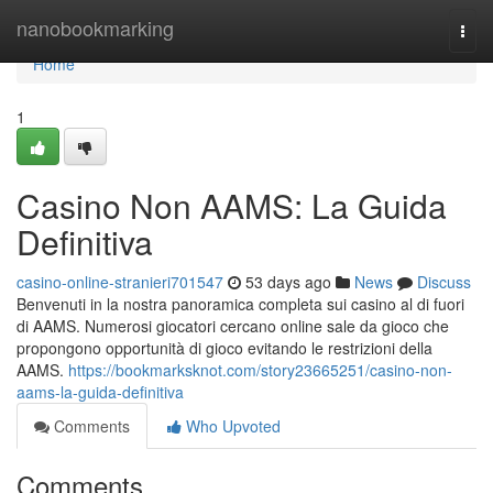
Home
nanobookmarking
Togg
navi
Home
1
Casino Non AAMS: La Guida
Definitiva
casino-online-stranieri701547
53 days ago
News
Discuss
Benvenuti in la nostra panoramica completa sui casino al di fuori
di AAMS. Numerosi giocatori cercano online sale da gioco che
propongono opportunità di gioco evitando le restrizioni della
AAMS.
https://bookmarksknot.com/story23665251/casino-non-
aams-la-guida-definitiva
Comments
Who Upvoted
Comments