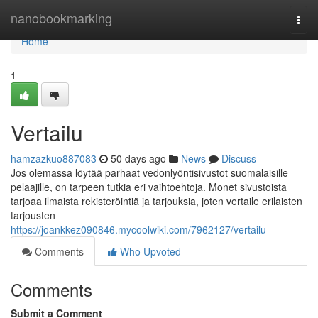
Home
nanobookmarking
Togg
navi
Home
1
Vertailu
hamzazkuo887083
50 days ago
News
Discuss
Jos olemassa löytää parhaat vedonlyöntisivustot suomalaisille
pelaajille, on tarpeen tutkia eri vaihtoehtoja. Monet sivustoista
tarjoaa ilmaista rekisteröintiä ja tarjouksia, joten vertaile erilaisten
tarjousten
https://joankkez090846.mycoolwiki.com/7962127/vertailu
Comments
Who Upvoted
Comments
Submit a Comment