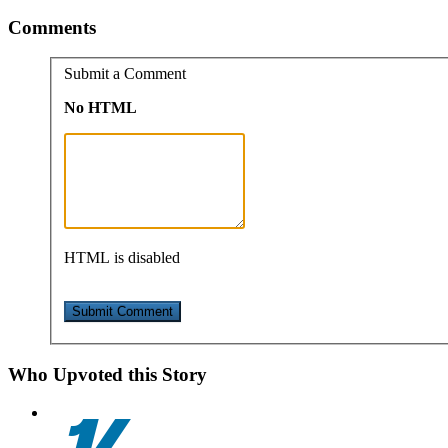
Comments
Submit a Comment
No HTML
HTML is disabled
Who Upvoted this Story