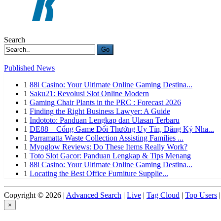
Search
Go
Published News
1
88i Casino: Your Ultimate Online Gaming Destina...
1
Saku21: Revolusi Slot Online Modern
1
Gaming Chair Plants in the PRC : Forecast 2026
1
Finding the Right Business Lawyer: A Guide
1
Indototo: Panduan Lengkap dan Ulasan Terbaru
1
DE88 – Cổng Game Đổi Thưởng Uy Tín, Đăng Ký Nha...
1
Parramatta Waste Collection Assisting Families ...
1
Myoglow Reviews: Do These Items Really Work?
1
Toto Slot Gacor: Panduan Lengkap & Tips Menang
1
88i Casino: Your Ultimate Online Gaming Destina...
1
Locating the Best Office Furniture Supplie...
Copyright © 2026 |
Advanced Search
|
Live
|
Tag Cloud
|
Top Users
|
×