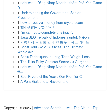
1
nohuwin – Đăng Nhập Nhanh, Khám Phá Kho Game
Đ...
1
Understanding the Government Sector
Procurement...
1
how to recover money from crypto scam
1
商小信官网：安全吗？
1
I'm cannot to complete this inquiry .
1
Jasa SEO Terbaik di Indonesia untuk Naikkan ...
1
가평빠지, 짜릿함 만끽! 여름 워터파크 가이드
1
Boost Your SMM Business: The Ultimate
Wholesale...
1
Basic Techniques to Long-Term Weight Loss
1
The Tulip Ruby Crimson Sector 70 Gurgaon : ...
1
nohuwin – Đăng Nhập Nhanh, Khám Phá Kho Game
Đ...
1
Best Fryers of the Year : Our Premier C...
1
A Pet's Guide to a Happier Life
Copyright © 2026 |
Advanced Search
|
Live
|
Tag Cloud
|
Top