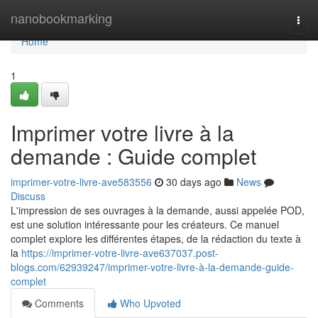
Home
nanobookmarking
Togg
navi
Home
1
Imprimer votre livre à la
demande : Guide complet
imprimer-votre-livre-ave583556
30 days ago
News
Discuss
L'impression de ses ouvrages à la demande, aussi appelée POD,
est une solution intéressante pour les créateurs. Ce manuel
complet explore les différentes étapes, de la rédaction du texte à
la
https://imprimer-votre-livre-ave637037.post-
blogs.com/62939247/imprimer-votre-livre-à-la-demande-guide-
complet
Comments
Who Upvoted